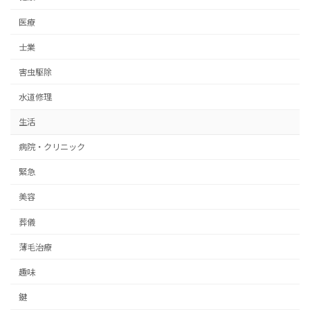
医療
士業
害虫駆除
水道修理
生活
病院・クリニック
緊急
美容
葬儀
薄毛治療
趣味
鍵