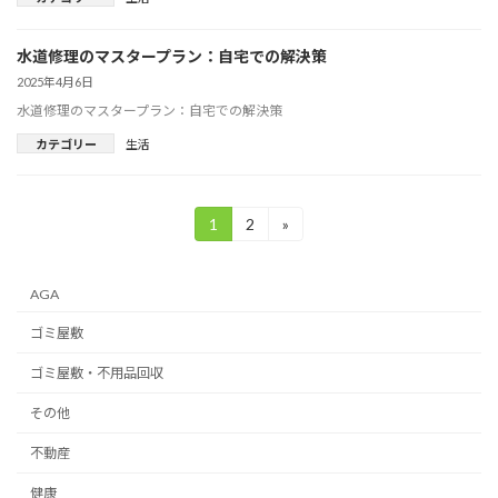
水道修理のマスタープラン：自宅での解決策
2025年4月6日
水道修理のマスタープラン：自宅での解決策
カテゴリー
生活
投
1
2
»
固
固
定
定
稿
ペ
ペ
ー
ー
の
AGA
ジ
ジ
ペ
ゴミ屋敷
ー
ゴミ屋敷・不用品回収
ジ
その他
送
不動産
り
健康