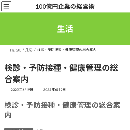
コ
ナ
100億円企業の経営術
ン
ビ
テ
ゲ
ン
ー
ツ
シ
生活
へ
ョ
ス
ン
キ
に
ッ
移
HOME
生活
検診・予防接種・健康管理の総合案内
プ
動
検診・予防接種・健康管理の総
合案内
最
2025年6月9日
2025年6月9日
終
更
検診・予防接種・健康管理の総合案
新
日
内
時
: