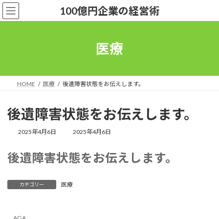
コ
ナ
100億円企業の経営術
ン
ビ
テ
ゲ
ン
ー
ツ
シ
医療
へ
ョ
ス
ン
キ
に
ッ
移
HOME
医療
後遺障害状態をお伝えします。
プ
動
後遺障害状態をお伝えします。
最
2025年4月6日
2025年4月6日
終
更
後遺障害状態をお伝えします。
新
日
時
:
医療
カテゴリー
AGA