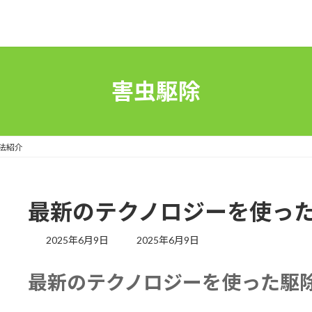
害虫駆除
法紹介
最新のテクノロジーを使っ
最
2025年6月9日
2025年6月9日
終
更
最新のテクノロジーを使った駆
新
日
時