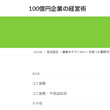
コ
ナ
100億円企業の経営術
ン
ビ
テ
ゲ
ン
ー
ツ
シ
へ
ョ
ス
ン
キ
に
ッ
移
HOME
害虫駆除
最新のテクノロジーを使った駆除方
プ
動
AGA
ゴミ屋敷
ゴミ屋敷・不用品回収
その他