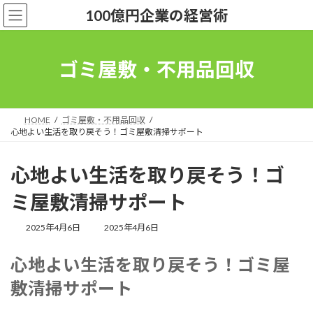
コ
ナ
100億円企業の経営術
ン
ビ
テ
ゲ
ン
ー
ツ
シ
ゴミ屋敷・不用品回収
へ
ョ
ス
ン
キ
に
ッ
移
HOME
ゴミ屋敷・不用品回収
プ
動
心地よい生活を取り戻そう！ゴミ屋敷清掃サポート
心地よい生活を取り戻そう！ゴ
ミ屋敷清掃サポート
最
2025年4月6日
2025年4月6日
終
更
心地よい生活を取り戻そう！ゴミ屋
新
日
敷清掃サポート
時
: